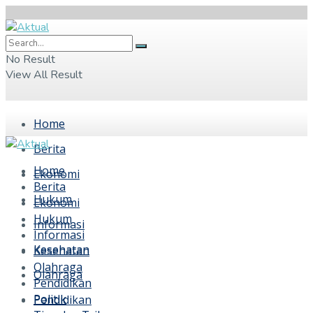
No Result
View All Result
Home
Berita
Home
Ekonomi
Berita
Hukum
Ekonomi
Hukum
Informasi
Informasi
Kesehatan
Kesehatan
Olahraga
Olahraga
Pendidikan
Politik
Pendidikan